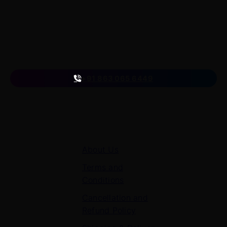
with the skills to build successful careers or launch their
own startups.
A venture of
ETmantra eLearning Solutions pvt ltd
Follow us
on
+91 863 065 6449
Quick Links
About Us
Terms and
Conditions
Cancellation and
Refund Policy