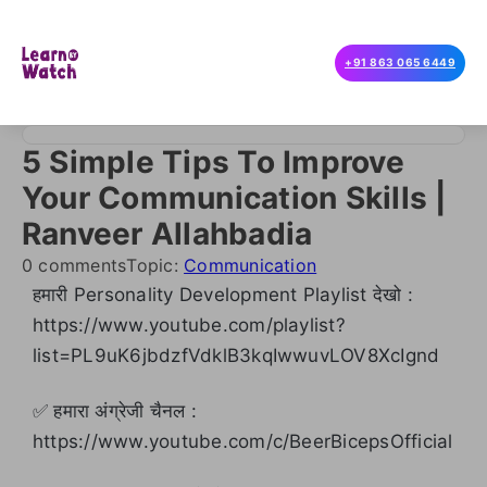
+91 863 065 6449
5 Simple Tips To Improve
Your Communication Skills |
Ranveer Allahbadia
0 comments
Topic:
Communication
हमारी Personality Development Playlist देखो :
https://www.youtube.com/playlist?
list=PL9uK6jbdzfVdklB3kqIwwuvLOV8XcIgnd
✅ हमारा अंग्रेजी चैनल :
https://www.youtube.com/c/BeerBicepsOfficial