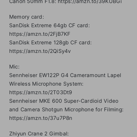
Canon 50mm F1.8: https://amzn.to/39KUBGi
Memory card:
SanDisk Extreme 64gb CF card:
https://amzn.to/2FjB7KF
SanDisk Extreme 128gb CF card:
https://amzn.to/2QiSy4v
Mic:
Sennheiser EW122P G4 Cameramount Lapel
Wireless Microphone System:
https://amzn.to/2T03Dt9
Sennheiser MKE 600 Super-Cardioid Video
and Camera Shotgun Microphone for Filming:
https://amzn.to/37u7P8n
Zhiyun Crane 2 Gimbal: