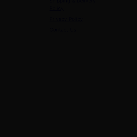
Shipping & Delivery
Policy
Privacy Policy
Contact Us
Contact Us
7 Panchvati, Shyam Nagar, Bodla Road, Shahganj,
Agra – 282010
+91-8630656449